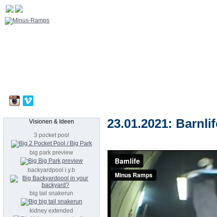
23.01.2021: Barnlif
Visionen & Ideen
3 pocket pool
big park preview
backyardpool i.y.b
big tail snakerun
kidney extended