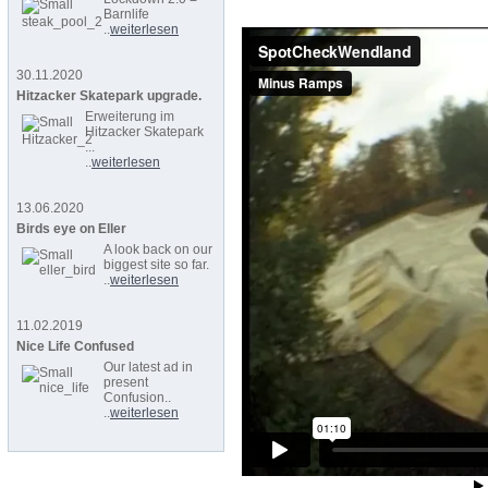
Barnlife
..
weiterlesen
30.11.2020
Hitzacker Skatepark upgrade.
Erweiterung im
Hitzacker Skatepark
...
..
weiterlesen
13.06.2020
Birds eye on Eller
A look back on our
biggest site so far.
..
weiterlesen
11.02.2019
Nice Life Confused
Our latest ad in
present
Confusion..
..
weiterlesen