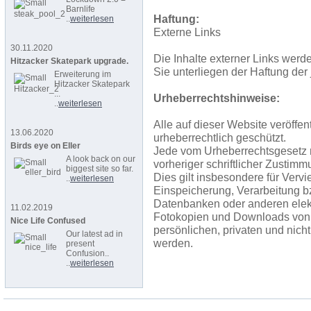
Barnlife
Haftung:
..
weiterlesen
Externe Links
30.11.2020
Die Inhalte externer Links werde
Hitzacker Skatepark upgrade.
Sie unterliegen der Haftung der 
Erweiterung im
Hitzacker Skatepark
...
Urheberrechtshinweise:
..
weiterlesen
Alle auf dieser Website veröffe
13.06.2020
urheberrechtlich geschützt.
Birds eye on Eller
Jede vom Urheberrechtsgesetz 
A look back on our
vorheriger schriftlicher Zustimm
biggest site so far.
Dies gilt insbesondere für Vervi
..
weiterlesen
Einspeicherung, Verarbeitung b
Datenbanken oder anderen elek
11.02.2019
Fotokopien und Downloads von 
Nice Life Confused
persönlichen, privaten und nich
Our latest ad in
werden.
present
Confusion..
..
weiterlesen