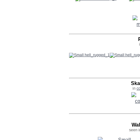
Ska
in
c
Wal
seen 