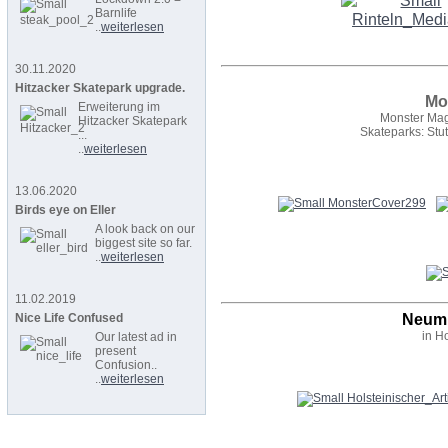
Barnlife
..
weiterlesen
30.11.2020
Hitzacker Skatepark upgrade.
Mo
Erweiterung im
Monster Mag
Hitzacker Skatepark
Skateparks: Stu
...
..
weiterlesen
13.06.2020
Birds eye on Eller
A look back on our
biggest site so far.
..
weiterlesen
11.02.2019
Neumü
Nice Life Confused
in H
Our latest ad in
present
Confusion..
..
weiterlesen