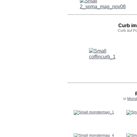
Curb im
Curb auf P
in
Monst