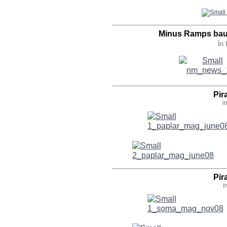
Minus Ramps bau
i
n 
Pir
i
Pir
i