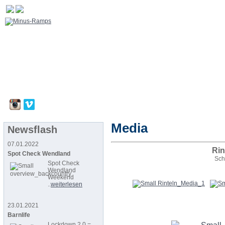
Media
Newsflash
07.01.2022
Rin
Spot Check Wendland
Sch
Spot Check
Wendland
Weekend
..
weiterlesen
23.01.2021
Barnlife
Lockdown 2.0 =