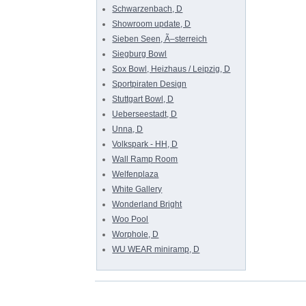
Schwarzenbach, D
Showroom update, D
Sieben Seen, Ã–sterreich
Siegburg Bowl
Sox Bowl, Heizhaus / Leipzig, D
Sportpiraten Design
Stuttgart Bowl, D
Ueberseestadt, D
Unna, D
Volkspark - HH, D
Wall Ramp Room
Welfenplaza
White Gallery
Wonderland Bright
Woo Pool
Worphole, D
WU WEAR miniramp, D