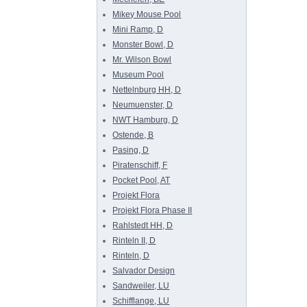
Mikey Mouse Pool
Mini Ramp, D
Monster Bowl, D
Mr. Wilson Bowl
Museum Pool
Nettelnburg HH, D
Neumuenster, D
NWT Hamburg, D
Ostende, B
Pasing, D
Piratenschiff, F
Pocket Pool, AT
Projekt Flora
Projekt Flora Phase II
Rahlstedt HH, D
Rinteln II, D
Rinteln, D
Salvador Design
Sandweiler, LU
Schifflange, LU