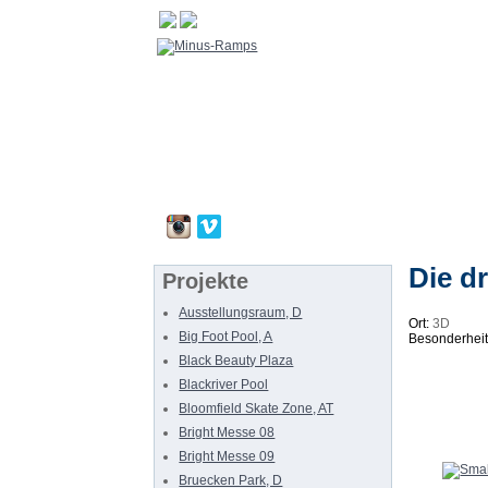
Die dr
Projekte
Ausstellungsraum, D
Ort:
3D
Big Foot Pool, A
Besonderheit
Black Beauty Plaza
Blackriver Pool
Bloomfield Skate Zone, AT
Bright Messe 08
Bright Messe 09
Bruecken Park, D