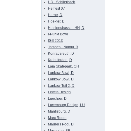
HD - Schlierbach
Hellfest 07
Herne, D
Hoexter, D
Holstenstrasse - HH, D
I-Punkt Bowl
IGS 2013
Jambes - Namur, B
Konradsreuth, D
Krebsforden, D
Laia Skatepark, CH
Lankow Bowl, D
Lankow Bowl, D
Lankow Teil 2, D
Levels Design
Luechow, D
Luxemburg Design, LU
Mantisburg, D
Marx Room
Maurers Pool, D
Mechelen, BE