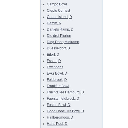
Campo Bowl
Clepto Contest
Conne Island, D
Damm, A
Daniels Ramp, D
Die drei Pforten
Ding Dong Miniramp
Duesseldorf, D
Eitorf, D
Essen, D
Extentions
Eyks Bowl, D
Feldbrook, D
Frankfurt Bowl
Fruchtallee Hamburg, D
Fuerstenfeldbruck, D
Fusion Bowl, D
Good Hope Hut Bowl, D
Hallbergmoos, D
Hans Pool, D