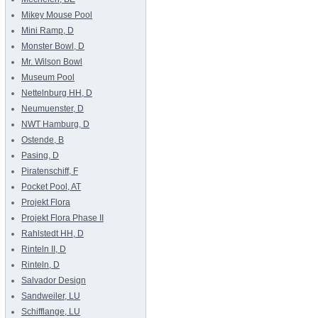
Mikey Mouse Pool
Mini Ramp, D
Monster Bowl, D
Mr. Wilson Bowl
Museum Pool
Nettelnburg HH, D
Neumuenster, D
NWT Hamburg, D
Ostende, B
Pasing, D
Piratenschiff, F
Pocket Pool, AT
Projekt Flora
Projekt Flora Phase II
Rahlstedt HH, D
Rinteln II, D
Rinteln, D
Salvador Design
Sandweiler, LU
Schifflange, LU