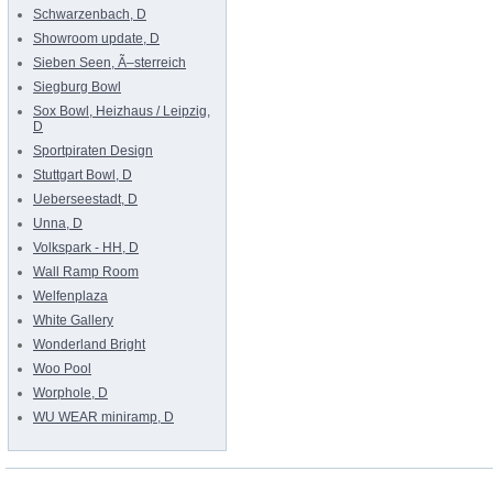
Schwarzenbach, D
Showroom update, D
Sieben Seen, Ã–sterreich
Siegburg Bowl
Sox Bowl, Heizhaus / Leipzig,
D
Sportpiraten Design
Stuttgart Bowl, D
Ueberseestadt, D
Unna, D
Volkspark - HH, D
Wall Ramp Room
Welfenplaza
White Gallery
Wonderland Bright
Woo Pool
Worphole, D
WU WEAR miniramp, D