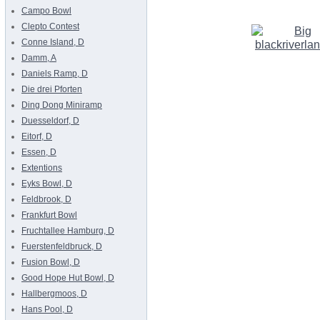
Campo Bowl
Clepto Contest
Conne Island, D
Damm, A
Daniels Ramp, D
Die drei Pforten
Ding Dong Miniramp
Duesseldorf, D
Eitorf, D
Essen, D
Extentions
Eyks Bowl, D
Feldbrook, D
Frankfurt Bowl
Fruchtallee Hamburg, D
Fuerstenfeldbruck, D
Fusion Bowl, D
Good Hope Hut Bowl, D
Hallbergmoos, D
Hans Pool, D